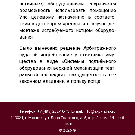
логич­ным) обо­рудо­вани­ем, сох­ра­ня­ет­ся
воз­можность ис­поль­зо­вать по­меще­ние
Vпо це­лево­му наз­на­чению в со­от­ветс­
твии с до­гово­ром арен­ды и в слу­чае де­
мон­та­жа ис­тре­бу­емо­го ис­тцом обо­рудо­
вания.
Бы­ло вы­несе­но ре­шение Ар­битраж­но­го
су­да об ис­тре­бова­ние у от­ветчи­ка иму­
щес­тва в ви­де «Сис­те­мы подъ­ём­но­го
обо­рудо­вания вер­хней ме­хани­зации те­ат­
раль­ной пло­щад­ки», на­ходя­щего­ся в не­
закон­ном вла­дении, в поль­зу ис­тца.
Телефон:
+7 (495) 232-10-43
, E-mail:
info@exp-index.ru
119021, г. Москва, ул. Льва Толстого, д. 5, стр. 2, пом. 1/Н, каб.
306 В
© 2026 ®