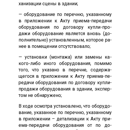
хани­зации сце­ны в зда­нии;
— обо­рудо­вание по пе­реч­ню, ука­зан­но­му
в при­ложе­нии к Ак­ту при­ема-пе­реда­чи
обо­рудо­вания по до­гово­ру куп­ли-про­
дажи обо­рудо­вание яв­ля­ет­ся вновь (до­
пол­ни­тель­но) ус­та­нов­ленным, ко­торое ра­
нее в по­меще­нии от­сутс­тво­вало;
— ус­та­нов­ки (мон­та­жа) или за­мены ка­
кого-ли­бо ино­го обо­рудо­вания, по­мимо
то­го, что ука­зано в пе­реч­не, со­дер­жа­
щего­ся в при­ложе­нии к Ак­ту при­ема-пе­
реда­чи обо­рудо­вания по до­гово­ру куп­ли-
про­дажи обо­рудо­вания в зда­нии, эк­спер­
том не об­на­руже­но;
В хо­де ос­мотра ус­та­нов­ле­но, что обо­рудо­
вание, ука­зан­ное по пе­реч­ню, ука­зан­но­му
в при­ложе­нии – де­тали­зации к Ак­ту при­
ема-пе­реда­чи обо­рудо­вания от по до­