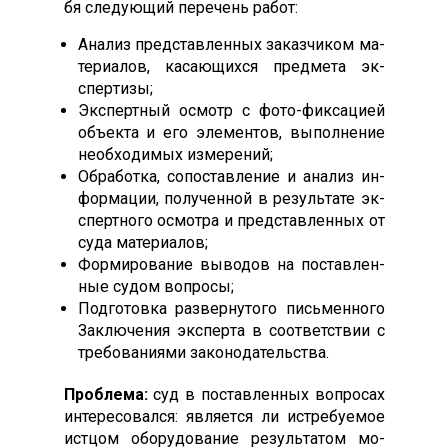
бя сле­ду­ющий пе­речень ра­бот:
Ана­лиз пред­став­ленных за­каз­чи­ком ма­
тери­алов, ка­са­ющих­ся пред­ме­та эк­
спер­ти­зы;
Эк­спертный ос­мотр с фо­то-фик­са­ци­ей
объ­ек­та и его эле­мен­тов, вы­пол­не­ние
не­об­хо­димых из­ме­рений;
Об­ра­бот­ка, со­пос­тавле­ние и ана­лиз ин­
форма­ции, по­лучен­ной в ре­зуль­та­те эк­
спертно­го ос­мотра и пред­став­ленных от
су­да ма­тери­алов;
Фор­ми­рова­ние вы­водов на пос­тавлен­
ные су­дом воп­ро­сы;
Под­го­тов­ка раз­верну­того пись­мен­но­го
Зак­лю­чения эк­спер­та в со­от­ветс­твии с
тре­бова­ни­ями за­коно­датель­ства.
Проб­ле­ма:
суд в пос­тавлен­ных воп­ро­сах
ин­те­ресо­вал­ся: яв­ля­ет­ся ли ис­тре­бу­емое
ис­тцом обо­рудо­вание ре­зуль­та­том мо­