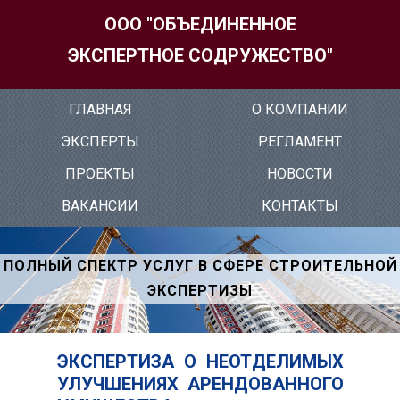
ООО "ОБЪЕДИНЕННОЕ
ЭКСПЕРТНОЕ СОДРУЖЕСТВО"
ГЛАВ­НАЯ
О КОМ­ПА­НИИ
ЭК­СПЕР­ТЫ
РЕГ­ЛА­МЕНТ
ПРО­ЕК­ТЫ
НО­ВОС­ТИ
ВА­КАН­СИИ
КОН­ТАКТЫ
ПОЛНЫЙ СПЕКТР УСЛУГ В СФЕРЕ СТРОИТЕЛЬНОЙ
ЭКСПЕРТИЗЫ
ЭК­СПЕР­ТИ­ЗА О НЕ­ОТ­ДЕ­ЛИМЫХ
УЛУЧ­ШЕ­НИ­ЯХ АРЕН­ДО­ВАН­НО­ГО