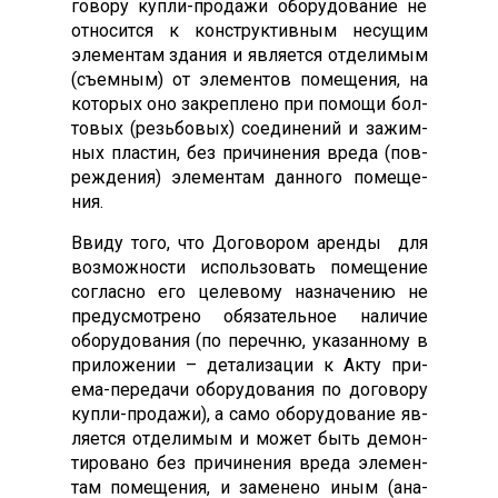
гово­ру куп­ли-про­дажи обо­рудо­вание не
от­но­сит­ся к конс­трук­тивным не­сущим
эле­мен­там зда­ния и яв­ля­ет­ся от­де­лимым
(съ­ем­ным) от эле­мен­тов по­меще­ния, на
ко­торых оно зак­репле­но при по­мощи бол­
то­вых (резь­бо­вых) со­еди­нений и за­жим­
ных плас­тин, без при­чине­ния вре­да (пов­
режде­ния) эле­мен­там дан­но­го по­меще­
ния.
Вви­ду то­го, что До­гово­ром арен­ды для
воз­можнос­ти ис­поль­зо­вать по­меще­ние
сог­ласно его це­лево­му наз­на­чению не
пре­дус­мотре­но обя­затель­ное на­личие
обо­рудо­вания (по пе­реч­ню, ука­зан­но­му в
при­ложе­нии – де­тали­зации к Ак­ту при­
ема-пе­реда­чи обо­рудо­вания по до­гово­ру
куп­ли-про­дажи), а са­мо обо­рудо­вание яв­
ля­ет­ся от­де­лимым и мо­жет быть де­мон­
ти­рова­но без при­чине­ния вре­да эле­мен­
там по­меще­ния, и за­мене­но иным (ана­