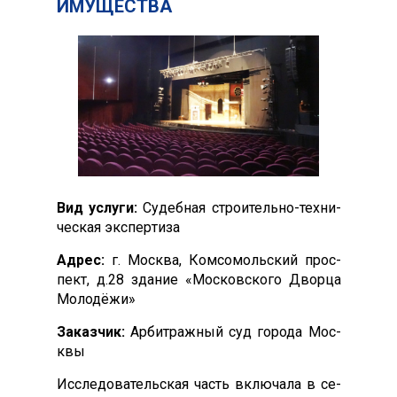
ИМУ­ЩЕС­ТВА
Вид ус­лу­ги:
Су­деб­ная стро­итель­но-тех­ни­
чес­кая эк­спер­ти­за
Ад­рес:
г. Мос­ква, Ком­со­моль­ский прос­
пект, д.28 зда­ние «Мос­ков­ско­го Двор­ца
Мо­лодё­жи»
За­каз­чик:
Ар­битраж­ный суд го­рода Мос­
квы
Ис­сле­дова­тель­ская часть вклю­чала в се­