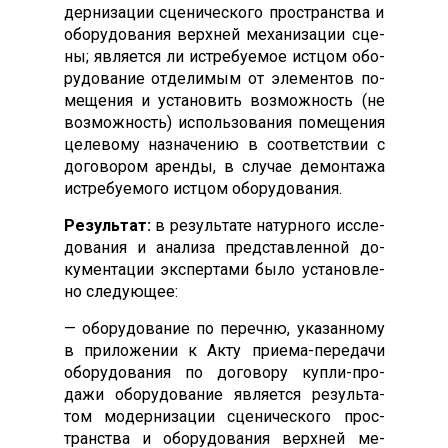
дер­ни­зации сце­ничес­ко­го прос­транс­тва и
обо­рудо­вания вер­хней ме­хани­зации сце­
ны; яв­ля­ет­ся ли ис­тре­бу­емое ис­тцом обо­
рудо­вание от­де­лимым от эле­мен­тов по­
меще­ния и ус­та­новить воз­можность (не
воз­можность) ис­поль­зо­вания по­меще­ния
це­лево­му наз­на­чению в со­от­ветс­твии с
до­гово­ром арен­ды, в слу­чае де­мон­та­жа
ис­тре­бу­емо­го ис­тцом обо­рудо­вания.
Ре­зуль­тат:
в ре­зуль­та­те на­тур­но­го ис­сле­
дова­ния и ана­лиза пред­став­ленной до­
кумен­та­ции эк­спер­та­ми бы­ло ус­та­нов­ле­
но сле­ду­ющее:
— обо­рудо­вание по пе­реч­ню, ука­зан­но­му
в при­ложе­нии к Ак­ту при­ема-пе­реда­чи
обо­рудо­вания по до­гово­ру куп­ли-про­
дажи обо­рудо­вание яв­ля­ет­ся ре­зуль­та­
том мо­дер­ни­зации сце­ничес­ко­го прос­
транс­тва и обо­рудо­вания вер­хней ме­