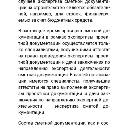
слу­ча­ев эк­спер­ти­за смет­ной до­кумен­та­
ции на стро­итель­ство яв­ля­ет­ся обя­затель­
ной, нап­ри­мер, для стро­ек, фи­нан­си­ру­
емых за счет бюд­жетных средств.
В нас­то­ящее вре­мя про­вер­ка смет­ной до­
кумен­та­ции в рам­ках эк­спер­ти­зы про­ек­
тной до­кумен­та­ции осу­щест­вля­ет­ся толь­
ко спе­ци­алис­та­ми, по­лучив­ши­ми ат­тестат
на пра­во про­веде­ния эк­спер­ти­зы про­ек­
тной до­кумен­та­ции и да­чи зак­лю­чения по
нап­равле­нию эк­спертной де­ятель­нос­ти:
смет­ная до­кумен­та­ция. В на­шей ор­га­низа­
ции име­ют­ся спе­ци­алис­ты, по­лучив­шие
ат­теста­ты на пра­во вы­пол­не­ния эк­спер­ти­
зы про­ек­тной до­кумен­та­ции и да­чи зак­
лю­чения по нап­равле­нию эк­спертной де­
ятель­нос­ти — эк­спер­ти­за сме­той до­
кумен­та­ции.
Сос­тав смет­ной до­кумен­та­ции, как и сос­