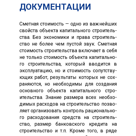
ДОКУМЕНТАЦИИ
Смет­ная сто­имость — од­но из важ­ней­ших
свой­ств объ­ек­та ка­питаль­но­го стро­итель­
ства. Без эко­номи­ки и пра­ва стро­итель­
ство не бо­лее чем пус­той звук. Смет­ная
сто­имость стро­итель­ства вклю­ча­ет в се­бя
не толь­ко сто­имость объ­ек­та ка­питаль­но­
го стро­итель­ства, ко­торый вво­дит­ся в
экс­плу­ата­цию, но и сто­имость со­путс­тву­
ющих ра­бот, ре­зуль­та­ты ко­торых не сох­
ра­ня­ют­ся, но не­об­хо­димы для соз­да­ния
ос­новно­го объ­ек­та ка­питаль­но­го стро­
итель­ства. Зна­ние раз­ме­ра всех не­об­хо­
димых рас­хо­дов на стро­итель­ство поз­во­
ля­ет ор­га­низо­вать кон­троль ра­ци­ональ­но­
го рас­хо­дова­ния средств на стро­итель­
ство, раз­мер бан­ков­ско­го кре­дита на
стро­итель­ство и т.п. Кро­ме то­го, в ря­де