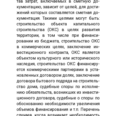
тав зат­рат, вклю­ча­емых в смет­ную до­
кумен­та­цию, за­висит от це­лей, для дос­ти­
жений ко­торых сос­тавля­ет­ся смет­ная до­
кумен­та­ция. Та­кими це­лями мо­гут быть:
стро­итель­ство объ­ек­та ка­питаль­но­го
стро­итель­ства (ОКС) в це­лях раз­ви­тия
тер­ри­тории, в том чис­ле при фи­нан­си­
рова­нии из бюд­же­та, стро­итель­ство ОКС
в ком­мерчес­ких це­лях, зак­лю­чение ин­
вести­ци­он­но­го кон­трак­та, ОКС яв­ля­ет­ся
объ­ек­том куль­тур­но­го или ис­то­ричес­ко­го
нас­ле­дия, стро­итель­ство ОКС фи­нан­си­ру­
ет­ся ком­мерчес­ки­ми пар­тне­рами в ус­та­
нов­ленных до­гово­ром до­лях, зак­лю­чение
до­гово­ра бы­тово­го под­ря­да на стро­итель­
ство до­ма, су­деб­ные спо­ры по ис­полне­
нию обя­затель­ств, воз­никших из ин­вести­
ци­он­но­го до­гово­ра, су­деб­ные о спо­ры по
обос­но­ванию не­об­хо­димос­ти уве­личе­ния
объ­емов фи­нан­си­рова­ния и т.п. Пе­речень
слу­ча­ев, ког­да воз­ни­ка­ет не­об­хо­димость