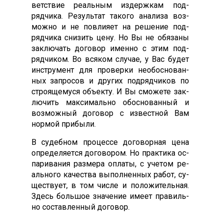
ветс­твие ре­аль­ным из­дер­жкам под­
рядчи­ка. Ре­зуль­тат та­кого ана­лиза воз­
можно и не пов­ли­яет на ре­шение под­
рядчи­ка сни­зить це­ну. Но Вы не обя­заны
зак­лю­чать до­говор имен­но с этим под­
рядчи­ком. Во вся­ком слу­чае, у Вас бу­дет
инс­тру­мент для про­вер­ки не­обос­но­ван­
ных зап­ро­сов и дру­гих под­рядчи­ков по
стро­яще­муся объ­ек­ту. И Вы смо­жете зак­
лю­чить мак­си­маль­но обос­но­ван­ный и
воз­можный до­говор с из­вес­тной Вам
нор­мой при­были.
В су­деб­ном про­цес­се до­говор­ная це­на
оп­ре­деля­ет­ся до­гово­ром. Но прак­ти­ка ос­
па­рива­ния раз­ме­ра оп­ла­ты, с уче­том ре­
аль­но­го ка­чес­тва вы­пол­ненных ра­бот, су­
щес­тву­ет, в том чис­ле и по­ложи­тель­ная.
Здесь боль­шое зна­чение име­ет пра­виль­
но сос­тавлен­ный до­говор.