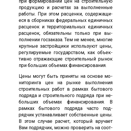
при фор­ми­рова­нии цен на стро­итель­ную
про­дук­цию и рас­че­тах за вы­пол­ненные
ра­боты. При этом рас­ценки, со­дер­жа­щи­
еся в сбор­ни­ках фе­дераль­ных еди­нич­ных
рас­це­нок и тер­ри­тори­аль­ных еди­нич­ных
рас­це­нок, обя­затель­ны толь­ко при вы­
пол­не­нии гос­за­каза. Тем не ме­нее, мно­гие
круп­ные зас­трой­щи­ки ис­поль­зу­ют це­ны,
ре­гули­ру­емые го­сударс­твом, как объ­ек­
тивно от­ра­жа­ющие стро­итель­ный ры­нок
при боль­ших объ­емах фи­нан­си­рова­ния.
Це­ны мо­гут быть при­няты на ос­но­ве мо­
нито­рин­га цен на рын­ке вы­пол­не­ния
стро­итель­ных ра­бот в рам­ках бы­тово­го
под­ря­да и стро­итель­но­го под­ря­да при не­
боль­ших объ­емах фи­нан­си­рова­ния. В
рам­ках бы­тово­го под­ря­да час­то под­
рядчик ус­та­нав­ли­ва­ет собс­твен­ные це­ны.
В этом слу­чае рас­чет, ко­торый вру­ча­ет
Вам под­рядчик, мож­но про­верить на со­от­