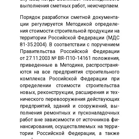
вы­пол­не­ния смет­ных ра­бот, не­ис­черпа­ем.
По­рядок раз­ра­бот­ки смет­ной до­кумен­та­
ции ре­гули­ру­ет­ся Ме­тоди­кой оп­ре­деле­
ния сто­имос­ти стро­итель­ной про­дук­ции на
тер­ри­тории Рос­сий­ской Фе­дера­ции (МДС
81-35.2004). В со­от­ветс­твии с по­руче­ни­ем
Пра­витель­ства Рос­сий­ской Фе­дера­ции
от 27.11.2003 № ВЯ-П10-14161 по­ложе­ния,
при­веден­ные в Ме­тоди­ке, рас­простра­ня­
ют­ся на все пред­при­ятия стро­итель­но­го
ком­плек­са Рос­сий­ской Фе­дера­ции при
оп­ре­деле­нии сто­имос­ти стро­итель­ства
но­вых, ре­конс­трук­ции, рас­ши­рения и тех­
ни­чес­ко­го пе­рево­ору­жения дей­ству­ющих
пред­при­ятий, зда­ний и со­ору­жений, вы­
пол­не­ния ре­мон­тных и пус­ко­нала­доч­ных
ра­бот вне за­виси­мос­ти от ис­точни­ков фи­
нан­си­рова­ния, осу­щест­вля­емых на тер­ри­
тории Рос­сий­ской Фе­дера­ции, а так­же