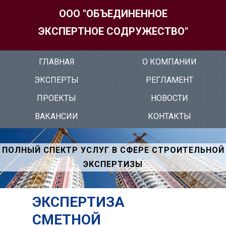
ООО "ОБЪЕДИНЕННОЕ
ЭКСПЕРТНОЕ СОДРУЖЕСТВО"
ГЛАВ­НАЯ
О КОМ­ПА­НИИ
ЭК­СПЕР­ТЫ
РЕГ­ЛА­МЕНТ
ПРО­ЕК­ТЫ
НО­ВОС­ТИ
ВА­КАН­СИИ
КОН­ТАКТЫ
ПОЛНЫЙ СПЕКТР УСЛУГ В СФЕРЕ СТРОИТЕЛЬНОЙ
ЭКСПЕРТИЗЫ
ЭКСПЕРТИЗА
СМЕТНОЙ