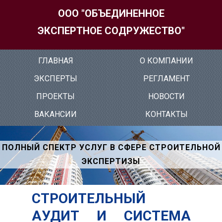
ООО "ОБЪЕДИНЕННОЕ
ЭКСПЕРТНОЕ СОДРУЖЕСТВО"
ГЛАВ­НАЯ
О КОМ­ПА­НИИ
ЭК­СПЕР­ТЫ
РЕГ­ЛА­МЕНТ
ПРО­ЕК­ТЫ
НО­ВОС­ТИ
ВА­КАН­СИИ
КОН­ТАКТЫ
ПОЛНЫЙ СПЕКТР УСЛУГ В СФЕРЕ СТРОИТЕЛЬНОЙ
ЭКСПЕРТИЗЫ
СТРОИТЕЛЬНЫЙ
АУДИТ И СИСТЕМА