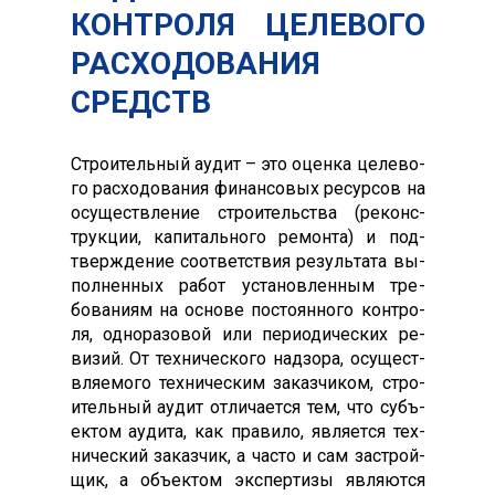
КОНТРОЛЯ ЦЕЛЕВОГО
РАСХОДОВАНИЯ
СРЕДСТВ
Стро­итель­ный а­удит – это оцен­ка це­лево­
го рас­хо­дова­ния фи­нан­со­вых ре­сур­сов на
осу­щест­вле­ние стро­итель­ства (ре­конс­
трук­ции, ка­питаль­но­го ре­мон­та) и под­
твержде­ние со­от­ветс­твия ре­зуль­та­та вы­
пол­ненных ра­бот ус­та­нов­ленным тре­
бова­ни­ям на ос­но­ве пос­то­ян­но­го кон­тро­
ля, од­но­разо­вой или пе­ри­оди­чес­ких ре­
визий. От тех­ни­чес­ко­го над­зо­ра, осу­щест­
вля­емо­го тех­ни­чес­ким за­каз­чи­ком, стро­
итель­ный а­удит от­ли­ча­ет­ся тем, что субъ­
ек­том а­уди­та, как пра­вило, яв­ля­ет­ся тех­
ни­чес­кий за­каз­чик, а час­то и сам зас­трой­
щик, а объ­ек­том эк­спер­ти­зы яв­ля­ют­ся