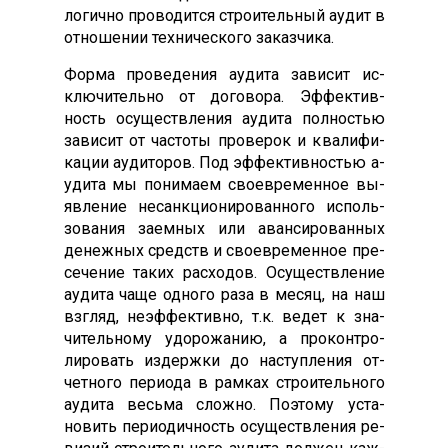
логич­но про­водит­ся стро­итель­ный а­удит в
от­но­шении тех­ни­чес­ко­го за­каз­чи­ка.
Фор­ма про­веде­ния а­уди­та за­висит ис­
клю­читель­но от до­гово­ра. Эф­фектив­
ность осу­щест­вле­ния а­уди­та пол­ностью
за­висит от час­то­ты про­верок и ква­лифи­
кации а­уди­торов. Под эф­фектив­ностью а­
уди­та мы по­нима­ем сво­ев­ре­мен­ное вы­
яв­ле­ние не­сан­кци­они­рован­но­го ис­поль­
зо­вания за­ем­ных или аван­си­рован­ных
де­неж­ных средств и сво­ев­ре­мен­ное пре­
сече­ние та­ких рас­хо­дов. Осу­щест­вле­ние
а­уди­та ча­ще од­но­го ра­за в ме­сяц, на наш
взгляд, не­эф­фектив­но, т.к. ве­дет к зна­
читель­но­му удо­рожа­нию, а про­кон­тро­
лиро­вать из­дер­жки до нас­тупле­ния от­
четно­го пе­ри­ода в рам­ках стро­итель­но­го
а­уди­та весь­ма слож­но. По­это­му ус­та­
новить пе­ри­одич­ность осу­щест­вле­ния ре­