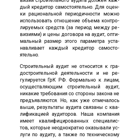
визий стро­итель­но­го а­уди­та дол­жен каж­
дый кре­дитор са­мос­то­ятель­но. Для оцен­
ки ра­ци­ональ­ной пе­ри­одич­ности мож­но
ис­поль­зо­вать от­но­шение объ­ема кон­тро­
лиру­емых средств (за пе­ри­од меж­ду ре­
визи­ями) и це­ны до­гово­ра на а­удит, оп­ти­
маль­ный раз­мер это­го па­рамет­ра ус­та­
нав­ли­ва­ет каж­дый кре­дитор са­мос­то­
ятель­но.
Стро­итель­ный а­удит не от­но­сит­ся к гра­
дос­тро­итель­ной де­ятель­нос­ти и не ре­
гули­ру­ет­ся ГрК РФ. Фор­маль­но к ли­цам,
осу­щест­вля­ющим стро­итель­ный а­удит,
ни­какие тре­бова­ния со сто­роны за­кона не
предъ­яв­ля­ют­ся. Но, как уже от­ме­чалось
вы­ше, ре­зуль­та­ты а­уди­та свя­заны с ква­
лифи­каци­ей а­уди­торов. На­ша ком­па­ния
име­ет ква­лифи­циро­ван­ных спе­ци­алис­
тов, ко­торые не­од­нократ­но ока­зыва­ли ус­
лу­ги по а­уди­ту, а так­же по тех­ни­чес­ко­му