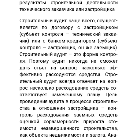
ре­зуль­та­ты стро­итель­ной де­ятель­нос­ти
тех­ни­чес­ко­го за­каз­чи­ка или зас­трой­щи­ка.
Стро­итель­ный а­удит, ча­ще все­го, осу­щест­
вля­ет­ся по до­гово­ру с зас­трой­щи­ком
(субъ­ект кон­тро­ля — тех­ни­чес­кий за­каз­
чик) или с бан­ком-кре­дито­ром (субъ­ект
кон­тро­ля — зас­трой­щик, он же за­ем­щик).
Стро­итель­ный а­удит – это фор­ма кон­тро­
ля. По­это­му а­удит ни­ког­да не смо­жет
дать от­вет на воп­рос, нас­коль­ко эф­
фектив­но рас­хо­ду­ют­ся средс­тва. Стро­
итель­ный а­удит всег­да от­ве­ча­ет на воп­
рос, нас­коль­ко рас­хо­дова­ние средств со­
от­ветс­тву­ет на­мечен­но­му пла­ну. Цель
про­веде­ния а­уди­та в про­цес­се стро­итель­
ства в от­но­шении зас­трой­щи­ка – кон­
троль рас­хо­дова­ния за­ем­ных средств
оцен­кой со­раз­мернос­ти при­рос­та сто­
имос­ти не­завер­шенно­го стро­итель­ства,
как объ­ек­та нед­ви­жимос­ти и за­лога. Ана­