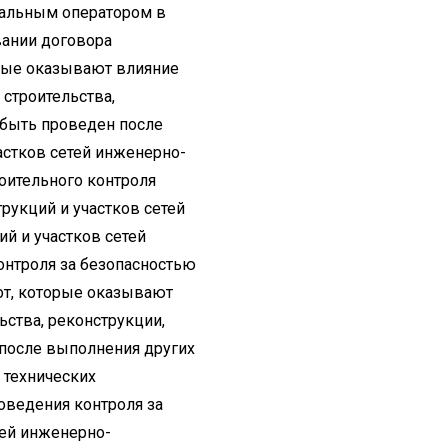
ональным оператором в
вании договора
орые оказывают влияние
 строительства,
 быть проведен после
астков сетей инженерно-
оительного контроля
рукций и участков сетей
ий и участков сетей
онтроля за безопасностью
от, которые оказывают
ьства, реконструкции,
 после выполнения других
 технических
оведения контроля за
тей инженерно-