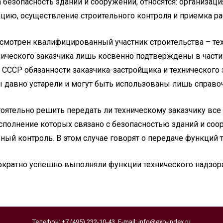
езопасность зданий и сооружений, относятся: организаци
ацию, осуществление строительного контроля и приемка ра
смотрен квалифицированный участник строительства – тех
хнического заказчика лишь косвенно подтверждены в част
В СССР обязанности заказчика-застройщика и технического 
ы давно устарели и могут быть использованы лишь справо
оятельно решить передать ли техническому заказчику все
исполнение которых связано с безопасностью зданий и соор
ьный контроль. В этом случае говорят о передаче функций 
кратно успешно выполняли функции технического надзора
Телефон:
+7 (495) 232-10-43
, E-mail:
info@exp-index.ru