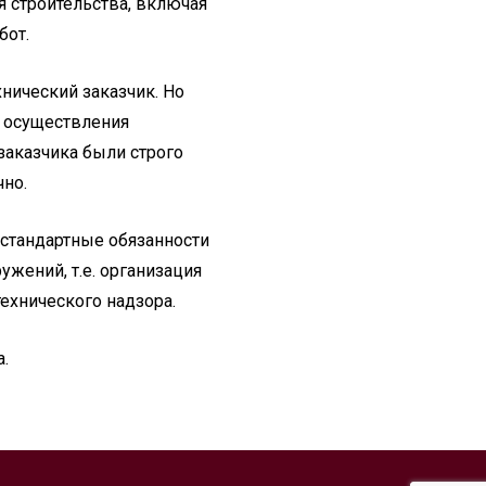
я строительства, включая
бот.
нический заказчик. Но
и осуществления
заказчика были строго
чно.
 стандартные обязанности
ужений, т.е. организация
технического надзора.
.