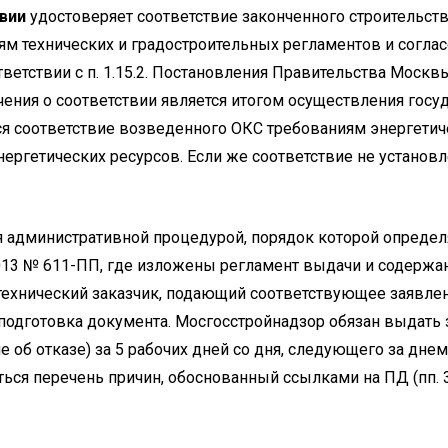
вии
удостоверяет соответствие законченного строительст
м технических и градостроительных регламентов и согла
тветствии с п. 1.15.2. Постановления Правительства Москв
ения о соответствии является итогом осуществления госу
ся соответствие возведенного ОКС требованиям энергетич
нергетических ресурсов. Если же соответствие не установ
административной процедурой, порядок которой определяет
2013 № 611-ПП, где изложены регламент выдачи и содержа
технический заказчик, подающий соответствующее заявлен
 подготовка документа. Мосгосстройнадзор обязан выдать
е об отказе) за 5 рабочих дней со дня, следующего за дне
ся перечень причин, обоснованный ссылками на ПД (пп. 3. 6