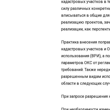
кадастровых участков в 
силу различных конкретн
вписываться в общие для 
реализацию проектов, за
реализации, как перспект
Практика внесения попра
кадастровых участков и О
использования (ВРИ), а п
параметров ОКС от реглам
требований. Также нередк
разрешенным видам испол
области в следующих случ
При запросе разрешения 
При необходимости измене