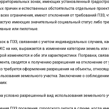
территориальных зонах, имеющих установленный градостро
ых причин и естественных обстоятельств отдельные проек
всех ограничения, имеют отклонения от требований ПЗЗ, чт
частую имеющих значительный социальный статус либо тр
ивные или пилотные.
вок в ПЗЗ, связанная с учетом индивидуальных случаев, 
КС на них, выражается в изменении категории земель или
орой изменяются и обе эти характеристики. Поправки, связ
ента, сводятся к получению разрешения на отклонение от
о требуется оформление разрешения на объекты, относящи
ьзования земельного участка. Заключение о соблюдении
аях:
на условно разрешенный вид использования земельного уч
ния ПЗЗ поселения, городского округа в случае, когда им