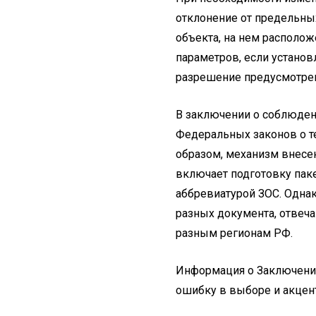
отклонение от предельны
объекта, на нем располож
параметров, если устано
разрешение предусмотрен
В заключении о соблюдени
Федеральных законов о те
образом, механизм внесен
включает подготовку паке
аббревиатурой ЗОС. Однак
разных документа, отвеч
разным регионам РФ.
Информация о Заключении
ошибку в выборе и акцент