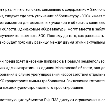
еть различные аспекты, связанные с содержанием Заключе
я, следует сделать уточнение: аббревиатуру «ЗОС» имеет
регламентов для земельных участков и объектов капиталь
 области. Одинаковые аббревиатуры могут ввести в заблу
олучении конкретного ЗОС. Поэтому до того, как рассказать
азно будет пояснить разницу между двумя этими актуальн
ии
предваряет внесение поправок в Правила землепользов
иях административных единиц Московской области, оно д
рования в случае урегулирования несоответствия отдельн
КС градостроительным требованиям. Заключение готовится
и архитектурно-строительного проектирования.
тветствующих субъектов РФ, ПЗЗ диктуют ограничения в о