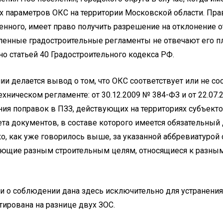
х параметров ОКС на территории Московской области. Пра
енного, имеет право получить разрешение на отклонение 
вленные градостроительные регламенты не отвечают его п
о статьей 40 Градостроительного кодекса РФ.
и делается вывод о том, что ОКС соответствует или не со
хническом регламенте: от 30.12.2009 № 384-ФЗ и от 22.07.
ия поправок в ПЗЗ, действующих на территориях субъекто
та документов, в составе которого имеется обязательный
о, как уже говорилось выше, за указанной аббревиатурой
ающие разным строительным целям, относящиеся к разным 
 о соблюдении дана здесь исключительно для устранения
ирована на разнице двух ЗОС.