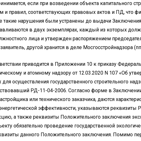
инимается, если при возведении объекта капитального ст
 и правил, соответствующих правовых актов и ПД, что фи
е такие нарушения были устранены до выдачи Заключения 
тавливаются в двух экземплярах, каждый из которых долж
лжностного лица и утвержден распоряжением председател
явитель, другой хранится в деле Мосгосстройнадзора (пп. 3.
ветствии приводится в Приложении 10 к приказу Федерал
ическому и атомному надзору от 12.03.2020 N 107 «Об ут
 для осуществления государственного строительного надз
йствовавший РД-11-04-2006. Согласно форме в Заключении
стройщика или технического заказчика, даются характери
энергетической эффективности, указываются реквизиты 
укцию, а также реквизиты Положительного заключения экс
ъекту обязательно проведение государственной экологиче
визиты данного Положительного заключения. Помимо пе