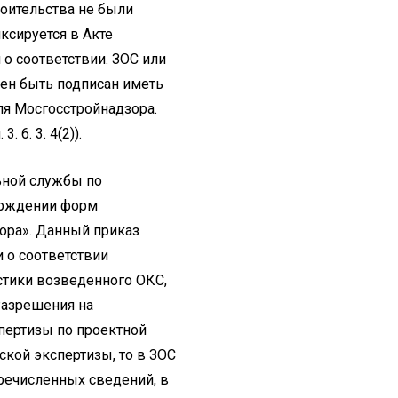
роительства не были
ксируется в Акте
о соответствии. ЗОС или
ен быть подписан иметь
я Мосгосстройнадзора.
 6. 3. 4(2)).
ьной службы по
верждении форм
ора». Данный приказ
 о соответствии
стики возведенного ОКС,
Разрешения на
пертизы по проектной
ской экспертизы, то в ЗОС
речисленных сведений, в