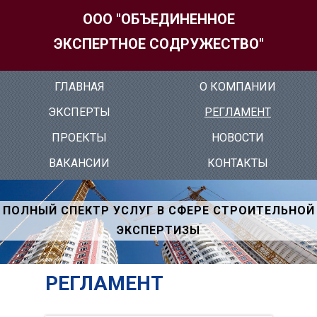
ООО "ОБЪЕДИНЕННОЕ
ЭКСПЕРТНОЕ СОДРУЖЕСТВО"
ГЛАВ­НАЯ
О КОМ­ПА­НИИ
ЭК­СПЕР­ТЫ
РЕГ­ЛА­МЕНТ
ПРО­ЕК­ТЫ
НО­ВОС­ТИ
ВА­КАН­СИИ
КОН­ТАКТЫ
ПОЛНЫЙ СПЕКТР УСЛУГ В СФЕРЕ СТРОИТЕЛЬНОЙ
ЭКСПЕРТИЗЫ
РЕГЛАМЕНТ